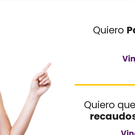
Quiero
P
Vi
Quiero qu
recaudo
Vin