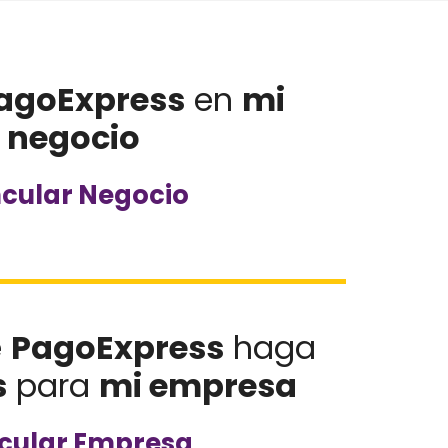
agoExpress
en
mi
negocio
ncular Negocio
e
PagoExpress
haga
s
para
mi empresa
cular Empresa